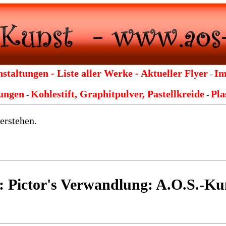
nstaltungen -
Liste aller Werke -
Aktueller Flyer
Im
-
nungen
Kohlestift, Graphitpulver, Pastellkreide
Pla
-
-
erstehen.
en: Pictor's Verwandlung: A.O.S.-Ku