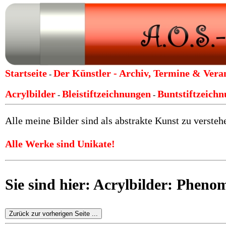
Startseite
Der Künstler -
Archiv, Termine & Vera
-
Acrylbilder
Bleistiftzeichnungen
Buntstiftzeich
-
-
Alle meine Bilder sind als abstrakte Kunst zu verstehe
Alle Werke sind Unikate!
Sie sind hier: Acrylbilder: Pheno
Zurück zur vorherigen Seite ...