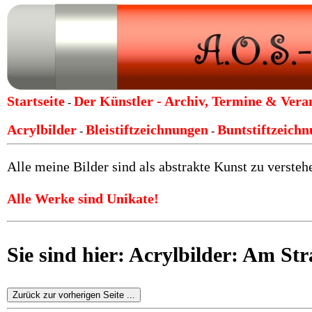
Startseite
Der Künstler -
Archiv, Termine & Vera
-
Acrylbilder
Bleistiftzeichnungen
Buntstiftzeich
-
-
Alle meine Bilder sind als abstrakte Kunst zu verstehe
Alle Werke sind Unikate!
Sie sind hier: Acrylbilder: Am St
Zurück zur vorherigen Seite ...